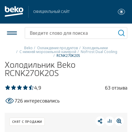
ОФИЦИАЛЬНЫЙ САЙТ
Beko
Охлаждение продуктов
Холодильники
С нижней морозильной камерой
NoFrost Dual Cooling
RCNK270K20S
Холодильники и морозильники
Холодильник Beko
RCNK270K20S
Стиральные и сушильные машины
Посудомоечные машины
4,9
63 отзыва
Плиты
726 интересовались
Встраиваемая техника
СНЯТ С ПРОДАЖИ
Малая бытовая техника