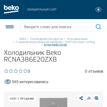
ОФИЦИАЛЬНЫЙ САЙТ
Beko
Охлаждение продуктов
Холодильники
С нижней морозильной камерой
NoFrost Dual Cooling
RCNA386E20ZXB
Холодильники и морозильники
Холодильник Beko
RCNA386E20ZXB
Стиральные и сушильные машины
Посудомоечные машины
0
0 отзывов
Плиты
545 интересовались
Встраиваемая техника
СНЯТ С ПРОДАЖИ
Малая бытовая техника