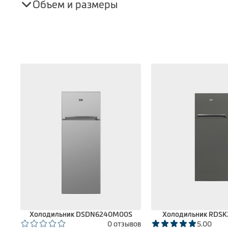
Объем и размеры
Холодильник DSDN6240M00S
Холодильник RDS
вов
0 отзывов
5.00