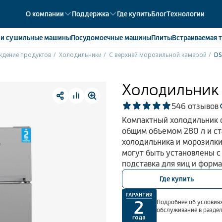
О компании
Поддержка
Где купить
Блог
Технологии
е
и сушильные машины
Посудомоечные
машины
Плиты
Встраиваемая
т
дение продуктов
Холодильники
С верхней морозильной камерой
ики
358
ые камеры
43
Холодильни
ые лари
2
5
46 отзывов
мые холодильники
14
Компактный холодильник с
мые морозильные камеры
1
общим объемом 280 л и с
холодильника и морозилк
могут быть установлены с
подставка для яиц и форма
Где купить
Подробнее об условиях
обслуживание в разде