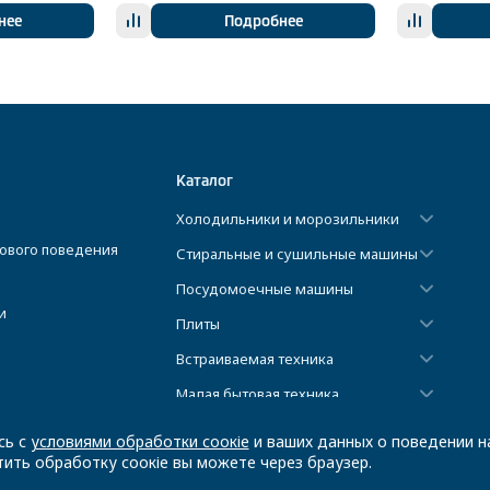
нее
Подробнее
Каталог
Холодильники и морозильники
ового поведения
Стиральные и сушильные машины
Посудомоечные машины
и
Плиты
Встраиваемая техника
Малая бытовая техника
Климатическая техника
сь с
условиями обработки соокіе
и ваших данных о поведении на
ить обработку соокіе вы можете через браузер.