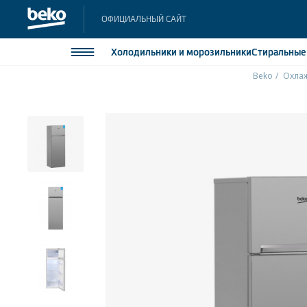
ОФИЦИАЛЬНЫЙ САЙТ
Холодильники
и морозильники
Стиральны
Beko
Охлаж
Холодильники и морозильники
Холодильн
Морозильн
Стиральные и сушильные машины
Морозильн
Посудомоечные машины
Встраивае
Встраивае
Плиты
Встраиваемая техника
Малая бытовая техника
Климатическая техника