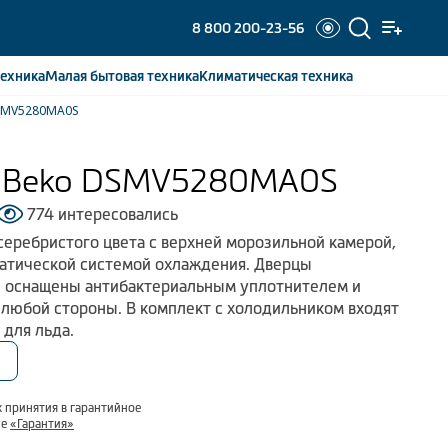
8 800 200-23-56
ехника
Малая бытовая
техника
Климатическая
техника
DSMV5280MA0S
к Beko DSMV5280MA0S
774 интересовались
еребристого цвета с верхней морозильной камерой,
татической системой охлаждения. Дверцы
и оснащены антибактериальным уплотнителем и
 любой стороны. В комплект с холодильником входят
 для льда.
 принятия в гарантийное
ле
«Гарантия»