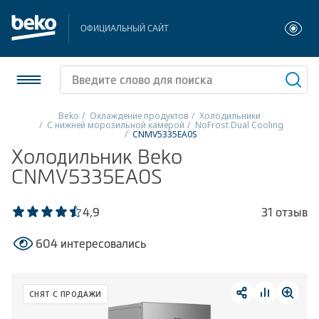
ОФИЦИАЛЬНЫЙ САЙТ
Beko
Охлаждение продуктов
Холодильники
С нижней морозильной камерой
NoFrost Dual Cooling
CNMV5335EA0S
Холодильники и морозильники
Холодильник Beko
CNMV5335EA0S
Стиральные и сушильные машины
Посудомоечные машины
4,9
31 отзыв
Плиты
604 интересовались
Встраиваемая техника
СНЯТ С ПРОДАЖИ
Малая бытовая техника