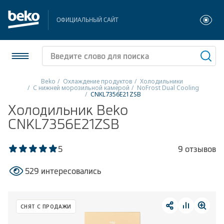
ОФИЦИАЛЬНЫЙ САЙТ
Beko
Охлаждение продуктов
Холодильники
С нижней морозильной камерой
NoFrost Dual Cooling
CNKL7356E21ZSB
Холодильники и морозильники
Холодильник Beko
CNKL7356E21ZSB
Стиральные и сушильные машины
Посудомоечные машины
5
9 отзывов
Плиты
529 интересовались
Встраиваемая техника
СНЯТ С ПРОДАЖИ
Малая бытовая техника