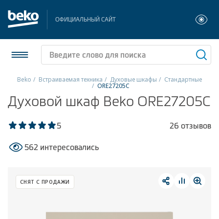
ОФИЦИАЛЬНЫЙ САЙТ
Beko
Встраиваемая техника
Духовые шкафы
Стандартные
ORE27205C
Холодильники и морозильники
Духовой шкаф Beko ORE27205C
Стиральные и сушильные машины
5
26 отзывов
Посудомоечные машины
562 интересовались
Плиты
СНЯТ С ПРОДАЖИ
Встраиваемая техника
Малая бытовая техника