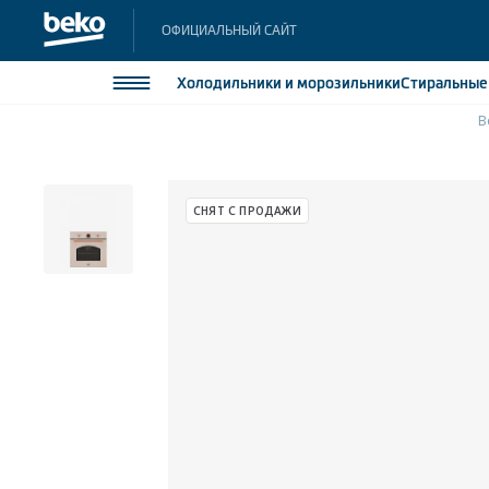
ОФИЦИАЛЬНЫЙ САЙТ
Холодильники
и морозильники
Стиральны
B
Холодильники и морозильники
Холодильн
Морозильн
Стиральные и сушильные машины
СНЯТ С ПРОДАЖИ
Морозильн
Посудомоечные машины
Встраивае
Встраивае
Плиты
Встраиваемая техника
Малая бытовая техника
Климатическая техника