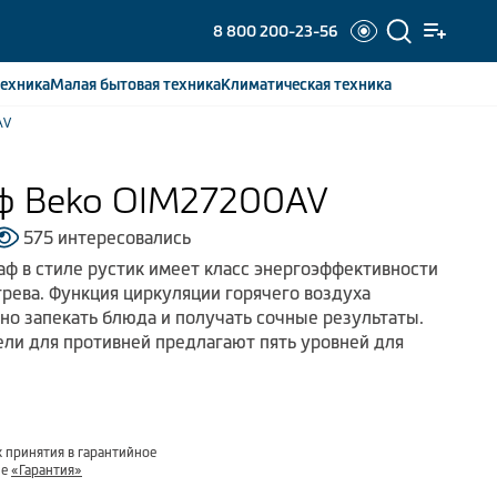
8 800 200-23-56
ехника
Малая бытовая
техника
Климатическая
техника
AV
ф Beko OIM27200AV
575 интересовались
ф в стиле рустик имеет класс энергоэффективности
грева. Функция циркуляции горячего воздуха
но запекать блюда и получать сочные результаты.
ли для противней предлагают пять уровней для
 принятия в гарантийное
ле
«Гарантия»