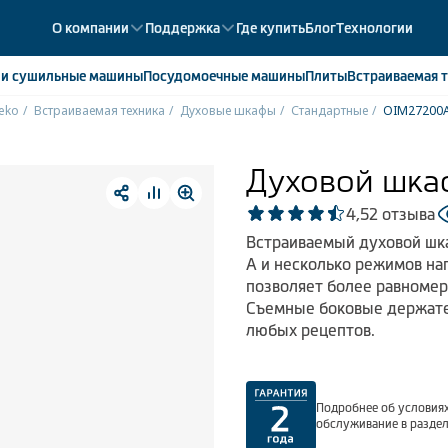
О компании
Поддержка
Где купить
Блог
Технологии
е
и сушильные машины
Посудомоечные
машины
Плиты
Встраиваемая
т
eko
Встраиваемая техника
Духовые шкафы
Стандартные
OIM27200
ики
358
ые камеры
43
Духовой шка
ые лари
2
4,5
2 отзыва
мые холодильники
14
Встраиваемый духовой шка
мые морозильные камеры
1
А и несколько режимов на
позволяет более равномер
Съемные боковые держате
любых рецептов.
Подробнее об условиях
обслуживание в разде