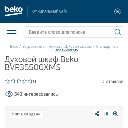
ОФИЦИАЛЬНЫЙ САЙТ
Beko
Встраиваемая техника
Духовые шкафы
Стандартные
BVR35500XMS
Холодильники и морозильники
Духовой шкаф Beko
BVR35500XMS
Стиральные и сушильные машины
0
0 отзывов
Посудомоечные машины
543 интересовались
Плиты
Встраиваемая техника
СНЯТ С ПРОДАЖИ
Малая бытовая техника