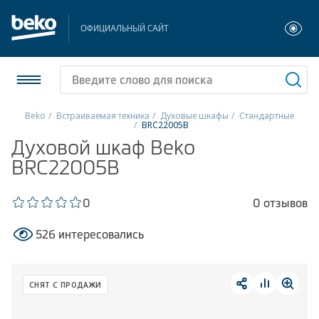
ОФИЦИАЛЬНЫЙ САЙТ
Beko
Встраиваемая техника
Духовые шкафы
Стандартные
BRC22005B
Холодильники и морозильники
Духовой шкаф Beko
BRC22005B
Стиральные и сушильные машины
0
0 отзывов
Посудомоечные машины
526 интересовались
Плиты
Встраиваемая техника
СНЯТ С ПРОДАЖИ
Малая бытовая техника