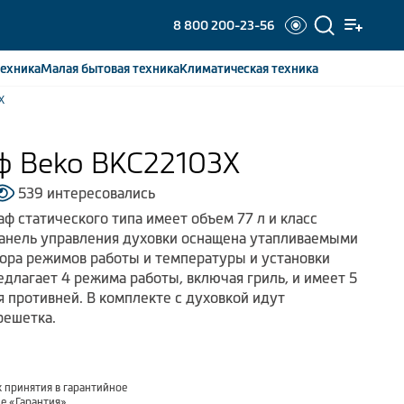
8 800 200-23-56
ехника
Малая бытовая
техника
Климатическая
техника
X
ф Beko BKC22103X
539 интересовались
ф статического типа имеет объем 77 л и класс
Панель управления духовки оснащена утапливаемыми
ора режимов работы и температуры и установки
едлагает 4 режима работы, включая гриль, и имеет 5
 противней. В комплекте с духовкой идут
решетка.
 принятия в гарантийное
ле
«Гарантия»