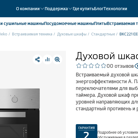
О компании
Поддержка
Где купить
Блог
Технологии
е
и сушильные машины
Посудомоечные
машины
Плиты
Встраиваемая
т
Beko
Встраиваемая техника
Духовые шкафы
Стандартные
BKC22103
ики
358
ые камеры
43
Духовой шка
ые лари
2
0
0 отзывов
мые холодильники
14
Встраиваемый духовой шка
мые морозильные камеры
1
энергоэффективности А. 
переключателями для выб
таймера. Духовой шкаф пр
уровней направляющих для
стандартный противень и 
Подробнее об условиях
обслуживание в разде