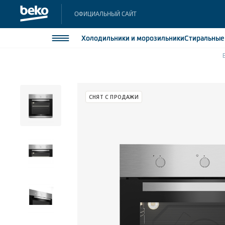
ОФИЦИАЛЬНЫЙ САЙТ
Холодильники
и морозильники
Стиральны
Холодильники и морозильники
Холодильн
Морозильн
Стиральные и сушильные машины
СНЯТ С ПРОДАЖИ
Морозильн
Посудомоечные машины
Встраивае
Встраивае
Плиты
Встраиваемая техника
Малая бытовая техника
Климатическая техника