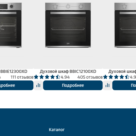
 BBIE12300XD
Духовой шкаф BBIC12100XD
Духовой шка
4
111 отзывов
4.94
405 отзывов
4.
дробнее
Подробнее
По
Каталог