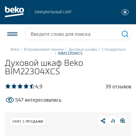
ОФИЦИАЛЬНЫЙ САЙТ
Beko
Встраиваемая техника
Духовые шкафы
Стандартные
BIM22304XCS
Холодильники и морозильники
Духовой шкаф Beko
BIM22304XCS
Стиральные и сушильные машины
4,9
39 отзывов
Посудомоечные машины
547 интересовались
Плиты
Встраиваемая техника
СНЯТ С ПРОДАЖИ
Малая бытовая техника