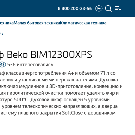
8 800 200-23-56
ехника
Малая бытовая
техника
Климатическая
техника
PS
ф Beko BIM12300XPS
536 интересовались
ф класса энергопотребления А+ и объемом 71 л со
вления и утапливаемыми переключателями. Духовка
включая медленное и 3D-приготовление, конвекцию и
ия пиролитической очистки помогает удалять жир и
атуре 500°С. Духовой шкаф оснащен 5 уровнями
 уровнем телескопических направляющих, а дверца
систему плавного закрытия SoftClose с доводчиком.