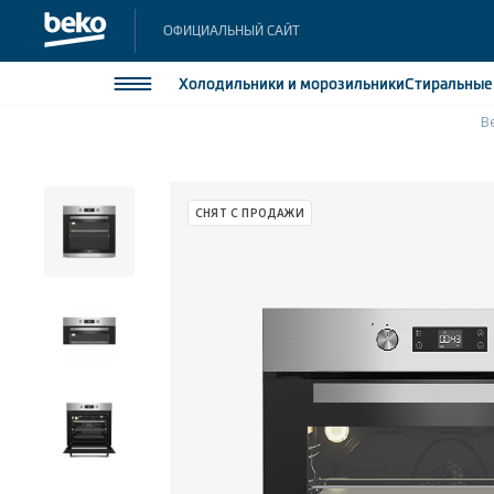
ОФИЦИАЛЬНЫЙ САЙТ
Холодильники
и морозильники
Стиральны
B
Холодильники и морозильники
Холодильн
Морозильн
Стиральные и сушильные машины
СНЯТ С ПРОДАЖИ
Морозильн
Посудомоечные машины
Встраивае
Встраивае
Плиты
Встраиваемая техника
Малая бытовая техника
Климатическая техника