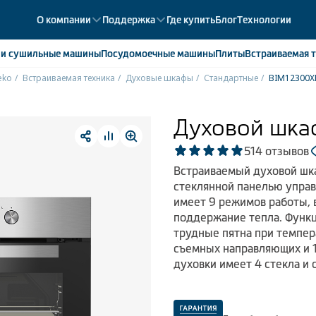
О компании
Поддержка
Где купить
Блог
Технологии
е
и сушильные машины
Посудомоечные
машины
Плиты
Встраиваемая
т
eko
Встраиваемая техника
Духовые шкафы
Стандартные
BIM12300X
ики
358
ые камеры
43
Духовой шка
ые лари
2
5
14 отзывов
мые холодильники
14
Встраиваемый духовой шка
мые морозильные камеры
1
стеклянной панелью упра
имеет 9 режимов работы, 
поддержание тепла. Функц
трудные пятна при темпер
съемных направляющих и 1
духовки имеет 4 стекла и 