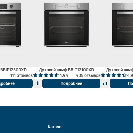
 BBIE12300XD
Духовой шкаф BBIC12100XD
Духовой шка
4
111 отзывов
4.94
405 отзывов
4.
дробнее
Подробнее
По
Каталог