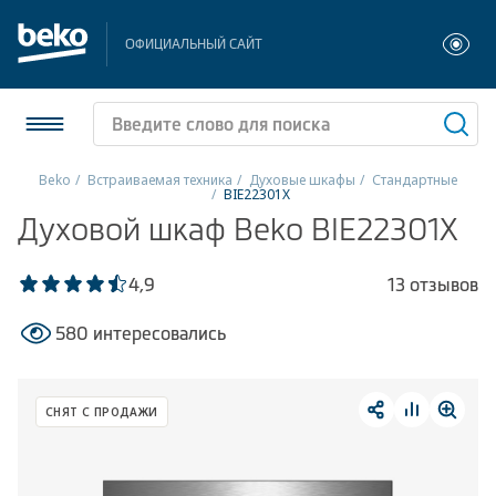
ОФИЦИАЛЬНЫЙ САЙТ
Beko
Встраиваемая техника
Духовые шкафы
Стандартные
BIE22301X
Холодильники и морозильники
Духовой шкаф Beko BIE22301X
Стиральные и сушильные машины
4,9
13 отзывов
Посудомоечные машины
580 интересовались
Плиты
СНЯТ С ПРОДАЖИ
Встраиваемая техника
Малая бытовая техника