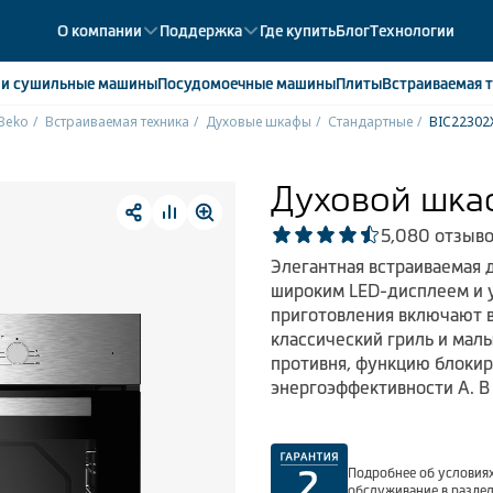
О компании
Поддержка
Где купить
Блог
Технологии
е
и сушильные машины
Посудомоечные
машины
Плиты
Встраиваемая
т
Beko
Встраиваемая техника
Духовые шкафы
Стандартные
BIC22302
ики
358
ые камеры
43
Духовой шка
ые лари
2
5,0
80 отзыв
мые холодильники
14
Элегантная встраиваемая 
мые морозильные камеры
1
широким LED-дисплеем и 
приготовления включают в
классический гриль и мал
противня, функцию блокир
энергоэффективности А. В
Подробнее об условиях
обслуживание в разде