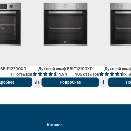
 BBIE12300XD
Духовой шкаф BBIC12100XD
Духовой шка
4
111 отзывов
4.94
405 отзывов
4.
дробнее
Подробнее
По
Каталог