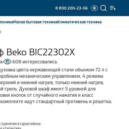
8 800 200-23-56
ехника
Малая бытовая
техника
Климатическая
техника
X
ф Beko BIC22302X
ов
608 интересовались
духовка цвета нержавеющей стали объемом 72 л с
удобным механическим управлением. 4 режима
ерхний и нижний нагрев, только нижний нагрев,
ый гриль. Духовой шкаф имеет 5 уровней для
овки кнопок от случайного нажатия и класс
 комплекте идут стандартный противень и решетка.
 принятия в гарантийное
ле
«Гарантия»