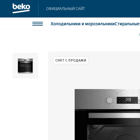
ОФИЦИАЛЬНЫЙ САЙТ
Холодильники
и морозильники
Стиральны
Холодильники и морозильники
Холодильн
Морозильн
Стиральные и сушильные машины
СНЯТ С ПРОДАЖИ
Морозильн
Посудомоечные машины
Встраивае
Встраивае
Плиты
Встраиваемая техника
Малая бытовая техника
Климатическая техника