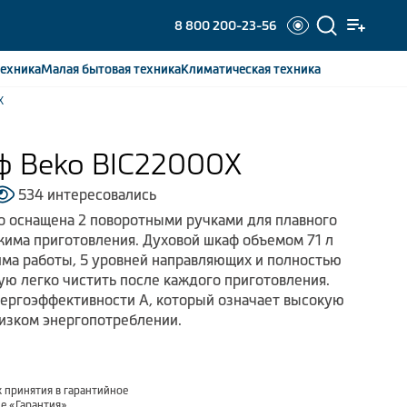
8 800 200-23-56
ехника
Малая бытовая
техника
Климатическая
техника
X
ф Beko BIC22000X
534 интересовались
o оснащена 2 поворотными ручками для плавного
има приготовления. Духовой шкаф объемом 71 л
ма работы, 5 уровней направляющих и полностью
ую легко чистить после каждого приготовления.
нергоэффективности А, который означает высокую
изком энергопотреблении.
 принятия в гарантийное
ле
«Гарантия»