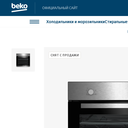
ОФИЦИАЛЬНЫЙ САЙТ
Холодильники
и морозильники
Стиральны
Холодильники и морозильники
Холодильн
Морозильн
Стиральные и сушильные машины
СНЯТ С ПРОДАЖИ
Морозильн
Посудомоечные машины
Встраивае
Встраивае
Плиты
Встраиваемая техника
Малая бытовая техника
Климатическая техника