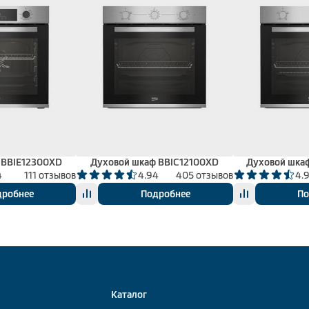
 BBIE12300XD
Духовой шкаф BBIC12100XD
Духовой шка
4
111 отзывов
4.94
405 отзывов
4.
дробнее
Подробнее
По
Каталог