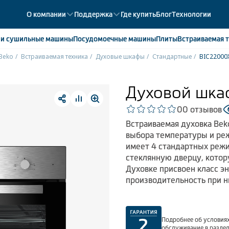
О компании
Поддержка
Где купить
Блог
Технологии
е
и сушильные машины
Посудомоечные
машины
Плиты
Встраиваемая
т
Beko
Встраиваемая техника
Духовые шкафы
Стандартные
BIC22000
ики
358
ые камеры
43
Духовой шка
ые лари
2
0
0 отзывов
мые холодильники
14
Встраиваемая духовка Bek
мые морозильные камеры
1
выбора температуры и реж
имеет 4 стандартных режи
стеклянную дверцу, котор
Духовке присвоен класс э
производительность при н
Подробнее об условиях
обслуживание в разде