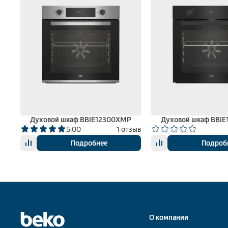
S
Духовой шкаф BBIE12300XMP
Духовой шкаф BBI
вов
5.00
1 отзыв
Подробнее
Подроб
О компании