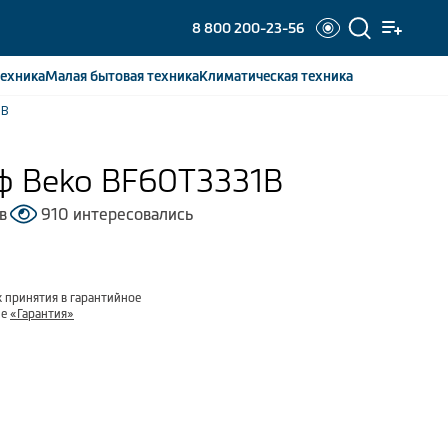
8 800 200-23-56
ехника
Малая бытовая
техника
Климатическая
техника
1B
ф Beko BF60T3331B
в
910 интересовались
 принятия в гарантийное
ле
«Гарантия»