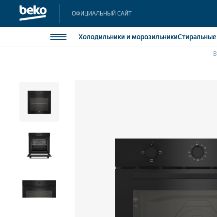
ОФИЦИАЛЬНЫЙ САЙТ
Холодильники
и морозильники
Стиральны
B
Холодильники и морозильники
Холодильн
Морозильн
Стиральные и сушильные машины
Морозильн
Посудомоечные машины
Встраивае
Встраивае
Плиты
Встраиваемая техника
Малая бытовая техника
Климатическая техника