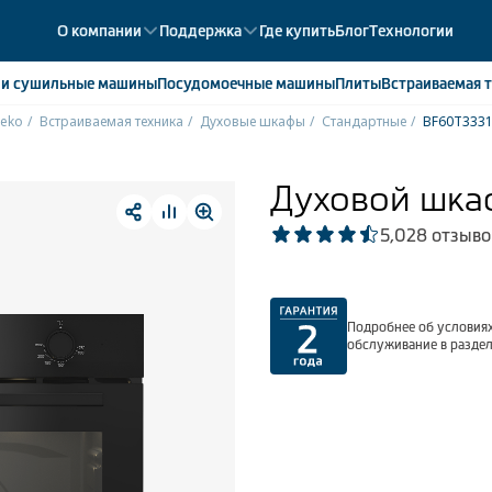
О компании
Поддержка
Где купить
Блог
Технологии
е
и сушильные машины
Посудомоечные
машины
Плиты
Встраиваемая
т
eko
Встраиваемая техника
Духовые шкафы
Стандартные
BF60T333
ики
358
ые камеры
43
Духовой шка
ые лари
2
5,0
28 отзыво
мые холодильники
14
мые морозильные камеры
1
Подробнее об условиях
обслуживание в разде