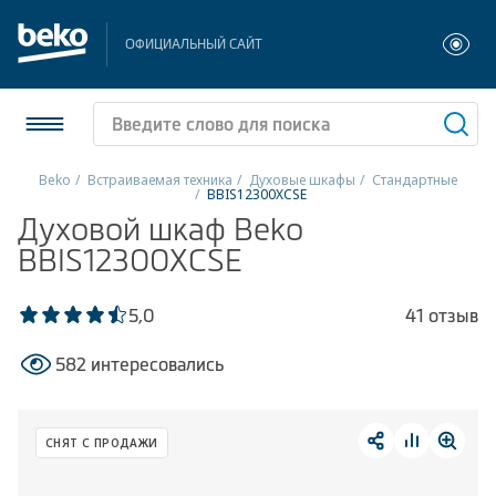
ОФИЦИАЛЬНЫЙ САЙТ
Beko
Встраиваемая техника
Духовые шкафы
Стандартные
BBIS12300XCSE
Холодильники и морозильники
Духовой шкаф Beko
BBIS12300XCSE
Стиральные и сушильные машины
5,0
41 отзыв
Посудомоечные машины
582 интересовались
Плиты
Встраиваемая техника
СНЯТ С ПРОДАЖИ
Малая бытовая техника