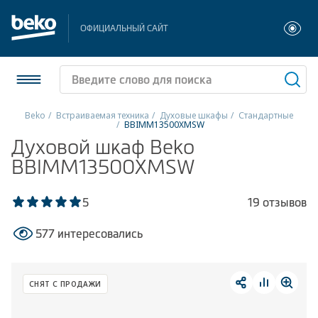
ОФИЦИАЛЬНЫЙ САЙТ
Beko
Встраиваемая техника
Духовые шкафы
Стандартные
BBIMM13500XMSW
Холодильники и морозильники
Духовой шкаф Beko
BBIMM13500XMSW
Стиральные и сушильные машины
5
19 отзывов
Посудомоечные машины
577 интересовались
Плиты
Встраиваемая техника
СНЯТ С ПРОДАЖИ
Малая бытовая техника