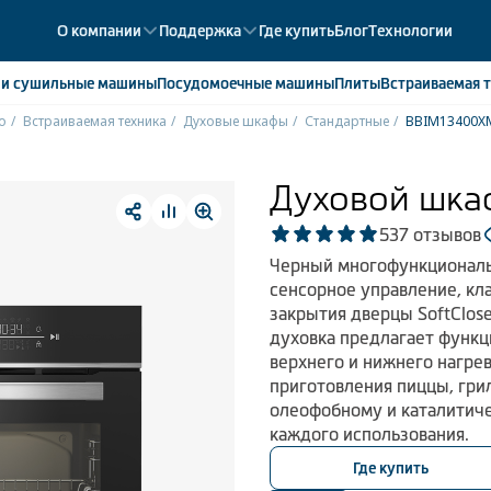
О компании
Поддержка
Где купить
Блог
Технологии
е
и сушильные машины
Посудомоечные
машины
Плиты
Встраиваемая
т
o
Встраиваемая техника
Духовые шкафы
Стандартные
BBIM13400
ики
358
ые камеры
43
Духовой шка
ые лари
2
5
37 отзывов
мые холодильники
14
Черный многофункциональ
мые морозильные камеры
1
сенсорное управление, кл
закрытия дверцы SoftClos
духовка предлагает функц
верхнего и нижнего нагре
приготовления пиццы, грил
олеофобному и каталитиче
каждого использования.
Где купить