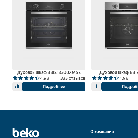
Духовой шкаф BBIS13300XMSE
Духовой шкаф BBI
вов
4.98
335 отзывов
4.98
Подробнее
Подроб
О компании