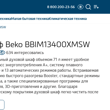
8 800 200-23-56
ехника
Малая бытовая
техника
Климатическая
техника
XMSW
ф Beko BBIM13400XMSW
634 интересовались
ный духовой шкаф объемом 71 л имеет удобное
асс энергопотребления А+, систему плавного
e и 13 автоматических режимов работы. Встраиваемая
ию быстрого разогрева Booster, стандартные режимы
ва, а также специализированные программы для
я, 3D-приготовления и другие. Благодаря
скому покрытиям духовой шкаф легко чистить после