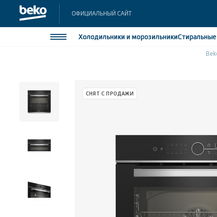
ОФИЦИАЛЬНЫЙ САЙТ
Холодильники
и морозильники
Стиральны
Bek
Холодильники и морозильники
Холодильн
Морозильн
Стиральные и сушильные машины
СНЯТ С ПРОДАЖИ
Морозильн
Посудомоечные машины
Встраивае
Встраивае
Плиты
Встраиваемая техника
Малая бытовая техника
Климатическая техника