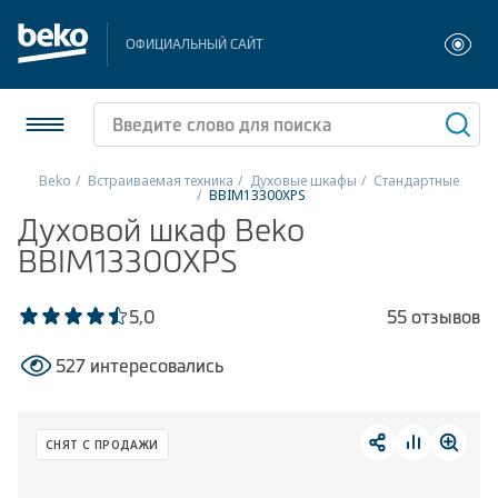
ОФИЦИАЛЬНЫЙ САЙТ
Beko
Встраиваемая техника
Духовые шкафы
Стандартные
BBIM13300XPS
Холодильники и морозильники
Духовой шкаф Beko
BBIM13300XPS
Стиральные и сушильные машины
5,0
55 отзывов
Посудомоечные машины
527 интересовались
Плиты
Встраиваемая техника
СНЯТ С ПРОДАЖИ
Малая бытовая техника