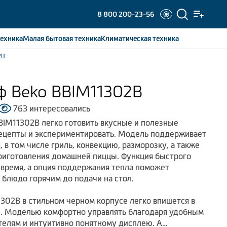
8 800 200-23-56
ехника
Малая бытовая
техника
Климатическая
техника
2B
ф Beko BBIM11302B
763 интересовались
IM11302B легко готовить вкусные и полезные
рецепты и экспериментировать. Модель поддерживает
 в том числе гриль, конвекцию, разморозку, а также
риготовления домашней пиццы. Функция быстрого
 время, а опция поддержания тепла поможет
 блюдо горячим до подачи на стол.
302B в стильном черном корпусе легко впишется в
и. Моделью комфортно управлять благодаря удобным
елям и интуитивно понятному дисплею. А