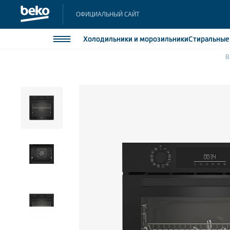
ОФИЦИАЛЬНЫЙ САЙТ
Холодильники
и морозильники
Стиральны
B
Холодильники и морозильники
Холодильн
Морозильн
Стиральные и сушильные машины
Морозильн
Посудомоечные машины
Встраивае
Встраивае
Плиты
Встраиваемая техника
Малая бытовая техника
Климатическая техника