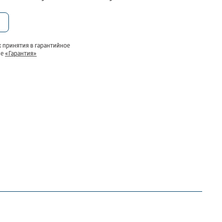
яющие обеспечат дополнительную безопасность при
 принятия в гарантийное
ле
«Гарантия»