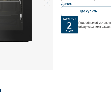
телескопические направл
Далее
использовании.
Где купить
Подробнее об условиях
обслуживание в разде
я