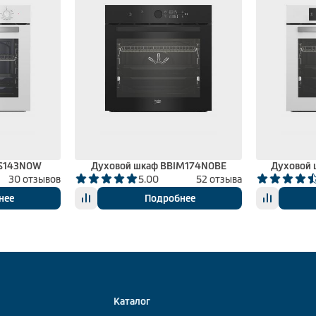
IS143N0W
Духовой шкаф BBIM174N0BE
Духовой
30 отзывов
5.00
52 отзыва
нее
Подробнее
Каталог