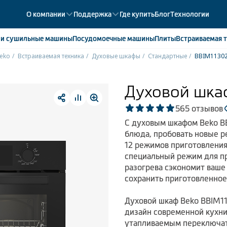
О компании
Поддержка
Где купить
Блог
Технологии
е
и сушильные машины
Посудомоечные
машины
Плиты
Встраиваемая
т
eko
Встраиваемая техника
Духовые шкафы
Стандартные
BBIM1130
ики
358
ые камеры
43
Духовой шка
ые лари
2
5
65 отзывов
мые холодильники
14
С духовым шкафом Beko BB
мые морозильные камеры
1
блюда, пробовать новые 
12 режимов приготовления,
специальный режим для п
разогрева сэкономит ваше
сохранить приготовленное
Духовой шкаф Beko BBIM11
дизайн современной кухн
утапливаемым переключат