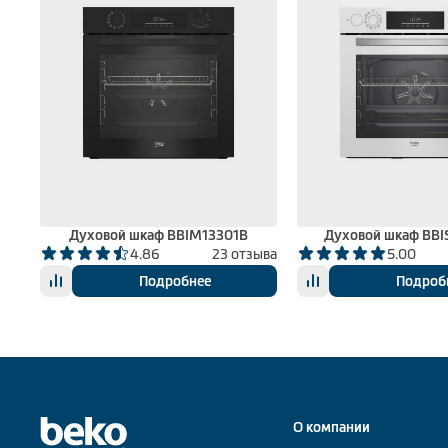
Духовой шкаф BBIM13301B
Духовой шкаф BB
ыва
4.86
23 отзыва
5.00
Подробнее
Подроб
О компании