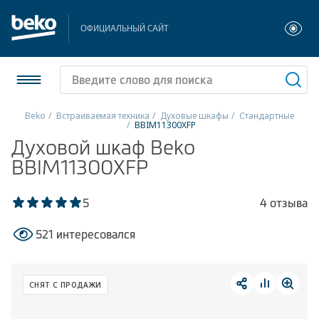
ОФИЦИАЛЬНЫЙ САЙТ
Beko
Встраиваемая техника
Духовые шкафы
Стандартные
BBIM11300XFP
Холодильники и морозильники
Духовой шкаф Beko
BBIM11300XFP
Стиральные и сушильные машины
5
4 отзыва
Посудомоечные машины
521 интересовался
Плиты
Встраиваемая техника
СНЯТ С ПРОДАЖИ
Малая бытовая техника