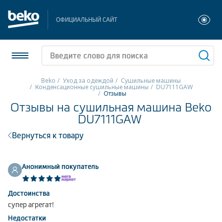
ОФИЦИАЛЬНЫЙ САЙТ
Beko
Уход за одеждой
Сушильные машины
Конденсационные сушильные машины
DU7111GAW
Отзывы
Холодильники и морозильники
Отзывы на сушильная машина Beko
DU7111GAW
Стиральные и сушильные машины
Вернуться к товару
Посудомоечные машины
Плиты
Анонимный покупатель
Встраиваемая техника
Достоинства
супер агрегат!
Малая бытовая техника
Недостатки