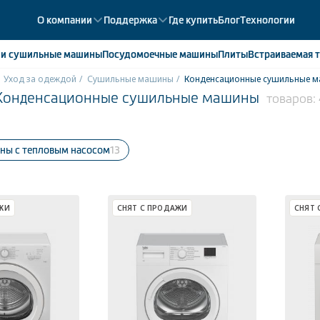
О компании
Поддержка
Где купить
Блог
Технологии
е
и сушильные машины
Посудомоечные
машины
Плиты
Встраиваемая
т
Уход за одеждой
Сушильные машины
Конденсационные сушильные 
Конденсационные сушильные машины
товаров:
ики
358
ые камеры
43
ые лари
2
ны с тепловым насосом
13
мые холодильники
14
мые морозильные камеры
1
ЖИ
СНЯТ С ПРОДАЖИ
СНЯТ 