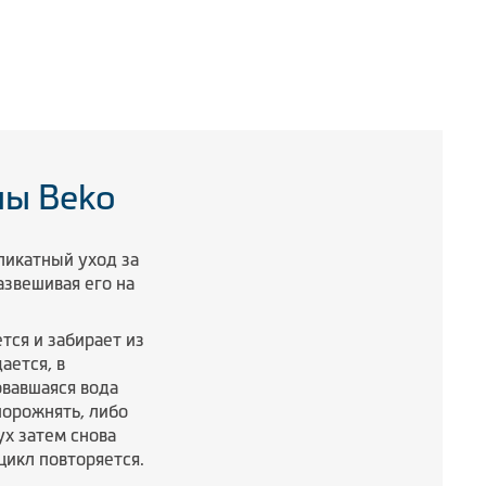
ы Beko
икатный уход за
азвешивая его на
тся и забирает из
ается, в
овавшаяся вода
порожнять, либо
х затем снова
цикл повторяется.