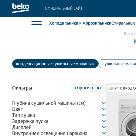
ОФИЦИАЛЬНЫЙ САЙТ
Холодильники
и морозильники
Стиральны
Beko
Холодильники и морозильники
Холодильн
Морозильн
Стиральные и сушильные машины
Морозильн
Конденсационные сушильные машины
4
Сушильные маши
Посудомоечные машины
Встраивае
Встраивае
Плиты
сбросить всё
Фильтры
Встраиваемая техника
СНЯТ С ПРОДА
Малая бытовая техника
Глубина сушильной машины (см)
Цвет
Климатическая техника
Тип сушки
Задержка пуска
Дисплей
Внутреннее освещение барабана