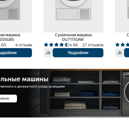
ая машина
Сушильная машина
С
205GB5
DU7111GAW
.00
4 отзыва
4.96
27 отзывов
одробнее
Подробнее