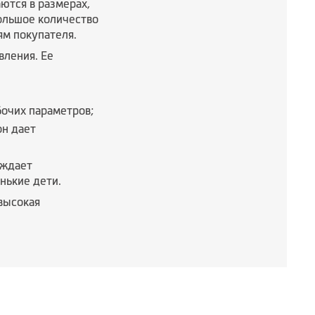
ются в размерах,
ольшое количество
ям покупателя.
вления. Ее
бочих параметров;
он дает
еждает
нькие дети.
высокая