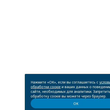
Нажмите «ОК», если вы соглашаетесь с
услов
обработки соокіе
и ваших данных о поведени
сайте, необходимых для аналитики. Запретит
обработку соокіе вы можете через браузер.
ОК