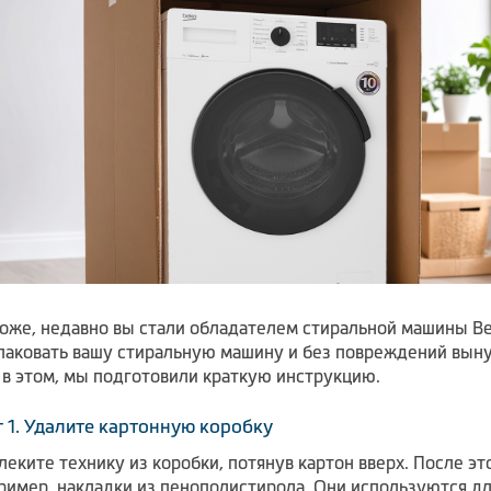
оже, недавно вы стали обладателем стиральной машины Bek
паковать вашу стиральную машину и без повреждений выну
 в этом, мы подготовили краткую инструкцию.
 1. Удалите картонную коробку
леките технику из коробки, потянув картон вверх. После э
ример, накладки из пенополистирола. Они используются д