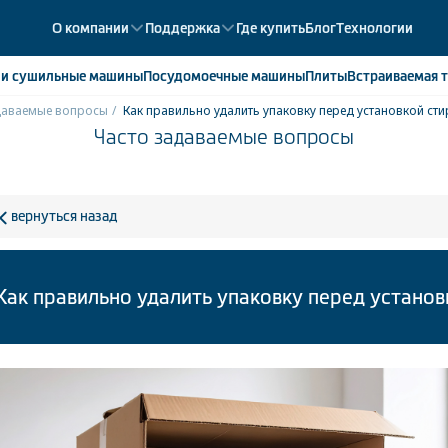
О компании
Поддержка
Где купить
Блог
Технологии
е
и сушильные машины
Посудомоечные
машины
Плиты
Встраиваемая
т
даваемые вопросы
Как правильно удалить упаковку перед установкой с
Часто задаваемые вопросы
ики
358
ые камеры
43
ые лари
2
вернуться назад
мые холодильники
14
мые морозильные камеры
1
Как правильно удалить упаковку перед устано