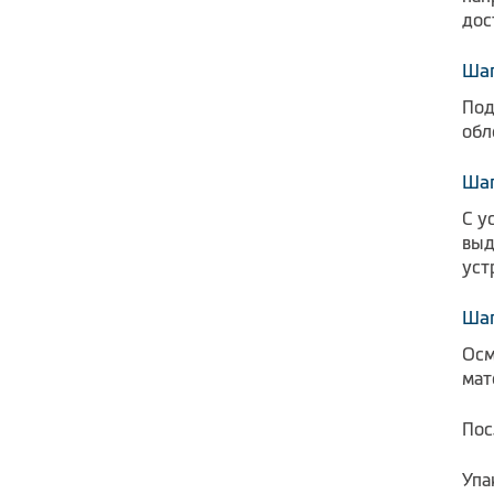
дос
Шаг
Под
обл
Шаг
С у
выд
уст
Шаг
Осм
мат
Пос
Упа