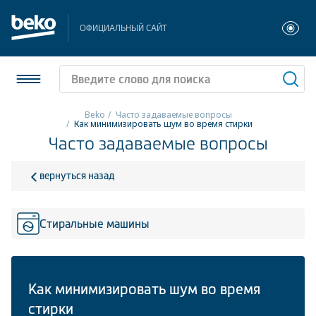
ОФИЦИАЛЬНЫЙ САЙТ
Beko
Часто задаваемые вопросы
Как минимизировать шум во время стирки
Часто задаваемые вопросы
Холодильники и морозильники
Стиральные и сушильные машины
вернуться назад
Посудомоечные машины
Стиральные машины
Плиты
Встраиваемая техника
Как минимизировать шум во время
Малая бытовая техника
стирки