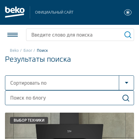
ОФИЦИАЛЬНЫЙ САЙТ
Beko
Блог
Поиск
Результаты поиска
Холодильники и морозильники
Стиральные и сушильные машины
Сортировать по
Посудомоечные машины
Сначала новые
Плиты
Сначала популярные
Встраиваемая техника
ВЫБОР ТЕХНИКИ
Малая бытовая техника