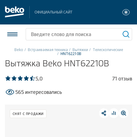
ОФИЦИАЛЬНЫЙ САЙТ
Beko
Встраиваемая техника
Вытяжки
Телескопические
HNT62210B
Холодильники и морозильники
Вытяжка Beko HNT62210B
Стиральные и сушильные машины
5,0
71 отзыв
Посудомоечные машины
565 интересовались
Плиты
СНЯТ С ПРОДАЖИ
Встраиваемая техника
Малая бытовая техника