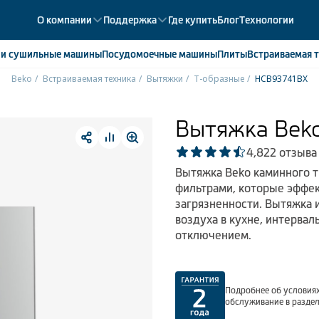
О компании
Поддержка
Где купить
Блог
Технологии
е
и сушильные машины
Посудомоечные
машины
Плиты
Встраиваемая
т
Beko
Встраиваемая техника
Вытяжки
Т-образные
HCB93741BX
ики
358
ые камеры
43
Вытяжка Bek
ые лари
2
4,8
22 отзыва
мые холодильники
14
Вытяжка Beko каминного 
мые морозильные камеры
1
фильтрами, которые эффе
загрязненности. Вытяжка 
воздуха в кухне, интерва
отключением.
Подробнее об условиях
обслуживание в разде