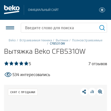
ОФИЦИАЛЬНЫЙ САЙТ
Beko
Встраиваемая техника
Вытяжки
Полновстраиваемые
CFB5310W
Холодильники и морозильники
Вытяжка Beko CFB5310W
Стиральные и сушильные машины
5
7 отзывов
Посудомоечные машины
534 интересовались
Плиты
СНЯТ С ПРОДАЖИ
Встраиваемая техника
Малая бытовая техника