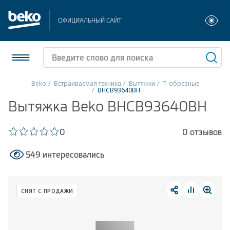
ОФИЦИАЛЬНЫЙ САЙТ
Beko
Встраиваемая техника
Вытяжки
Т-образные
BHCB93640BH
Холодильники и морозильники
Вытяжка Beko BHCB93640BH
Стиральные и сушильные машины
0
0 отзывов
Посудомоечные машины
549 интересовались
Плиты
СНЯТ С ПРОДАЖИ
Встраиваемая техника
Малая бытовая техника