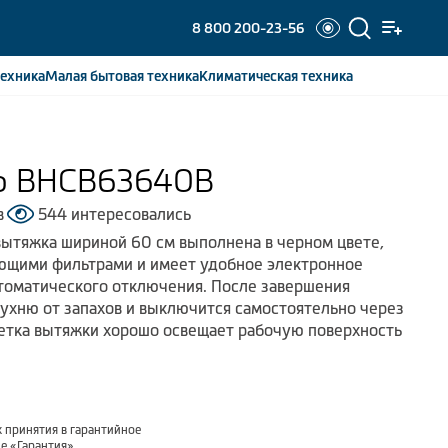
8 800 200-23-56
ехника
Малая бытовая
техника
Климатическая
техника
o BHCB63640B
в
544 интересовались
вытяжка шириной 60 см выполнена в черном цвете,
ющими фильтрами и имеет удобное электронное
томатического отключения. После завершения
кухню от запахов и выключится самостоятельно через
ветка вытяжки хорошо освещает рабочую поверхность
 принятия в гарантийное
ле
«Гарантия»