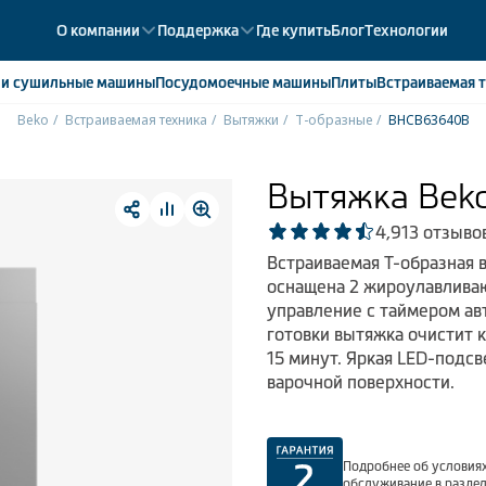
О компании
Поддержка
Где купить
Блог
Технологии
е
и сушильные машины
Посудомоечные
машины
Плиты
Встраиваемая
т
Beko
Встраиваемая техника
Вытяжки
Т-образные
BHCB63640B
ики
358
ые камеры
43
Вытяжка Bek
ые лари
2
4,9
13 отзыво
мые холодильники
14
Встраиваемая Т-образная 
мые морозильные камеры
1
оснащена 2 жироулавлива
управление с таймером ав
готовки вытяжка очистит 
15 минут. Яркая LED-подс
варочной поверхности.
Подробнее об условиях
обслуживание в разде