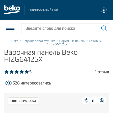
ОФИЦИАЛЬНЫЙ САЙТ
Beko
Встраиваемая техника
Варочные панели
Газовые
HIZG64125X
Холодильники и морозильники
Варочная панель Beko
HIZG64125X
Стиральные и сушильные машины
5
1 отзыв
Посудомоечные машины
528 интересовались
Плиты
Встраиваемая техника
СНЯТ С ПРОДАЖИ
Малая бытовая техника