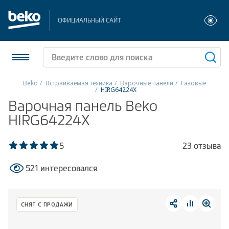
ОФИЦИАЛЬНЫЙ САЙТ
Beko
Встраиваемая техника
Варочные панели
Газовые
HIRG64224X
Холодильники и морозильники
Варочная панель Beko
HIRG64224X
Стиральные и сушильные машины
5
23 отзыва
Посудомоечные машины
521 интересовался
Плиты
Встраиваемая техника
СНЯТ С ПРОДАЖИ
Малая бытовая техника