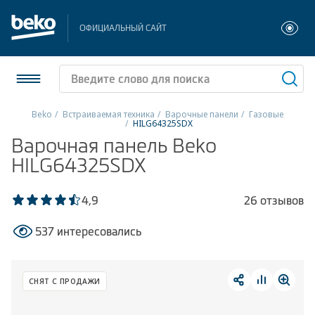
ОФИЦИАЛЬНЫЙ САЙТ
Beko
Встраиваемая техника
Варочные панели
Газовые
HILG64325SDX
Холодильники и морозильники
Варочная панель Beko
HILG64325SDX
Стиральные и сушильные машины
4,9
26 отзывов
Посудомоечные машины
537 интересовались
Плиты
Встраиваемая техника
СНЯТ С ПРОДАЖИ
Малая бытовая техника