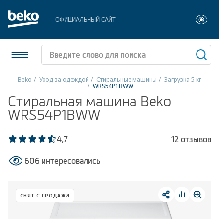
ОФИЦИАЛЬНЫЙ САЙТ
Beko
Уход за одеждой
Стиральные машины
Загрузка 5 кг
WRS54P1BWW
Холодильники и морозильники
Стиральная машина Beko
WRS54P1BWW
Стиральные и сушильные машины
4,7
12 отзывов
Посудомоечные машины
606 интересовались
Плиты
Встраиваемая техника
СНЯТ С ПРОДАЖИ
Малая бытовая техника