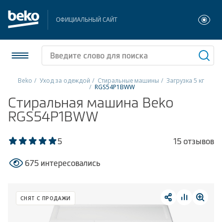
ОФИЦИАЛЬНЫЙ САЙТ
Beko
Уход за одеждой
Стиральные машины
Загрузка 5 кг
RGS54P1BWW
Холодильники и морозильники
Стиральная машина Beko
RGS54P1BWW
Стиральные и сушильные машины
5
15 отзывов
Посудомоечные машины
675 интересовались
Плиты
Встраиваемая техника
СНЯТ С ПРОДАЖИ
Малая бытовая техника