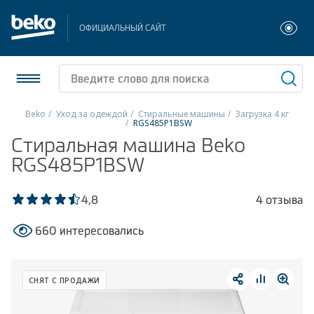
ОФИЦИАЛЬНЫЙ САЙТ
Beko
Уход за одеждой
Стиральные машины
Загрузка 4 кг
RGS485P1BSW
Холодильники и морозильники
Стиральная машина Beko
RGS485P1BSW
Стиральные и сушильные машины
4,8
4 отзыва
Посудомоечные машины
660 интересовались
Плиты
Встраиваемая техника
СНЯТ С ПРОДАЖИ
Малая бытовая техника