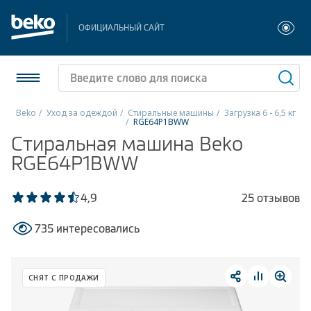
ОФИЦИАЛЬНЫЙ САЙТ
Beko
Уход за одеждой
Стиральные машины
Загрузка 6 - 6,5 кг
RGE64P1BWW
Холодильники и морозильники
Стиральная машина Beko
RGE64P1BWW
Стиральные и сушильные машины
4,9
25 отзывов
Посудомоечные машины
735 интересовались
Плиты
Встраиваемая техника
СНЯТ С ПРОДАЖИ
Малая бытовая техника