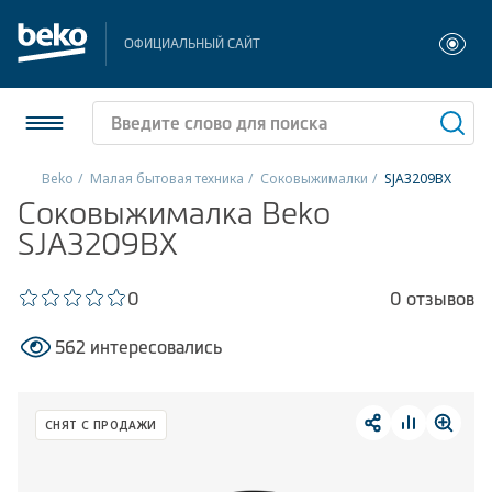
ОФИЦИАЛЬНЫЙ САЙТ
Beko
Малая бытовая техника
Соковыжималки
SJA3209BX
Соковыжималка Beko
Холодильники и морозильники
SJA3209BX
Стиральные и сушильные машины
0
0 отзывов
Посудомоечные машины
562 интересовались
Плиты
Встраиваемая техника
СНЯТ С ПРОДАЖИ
Малая бытовая техника