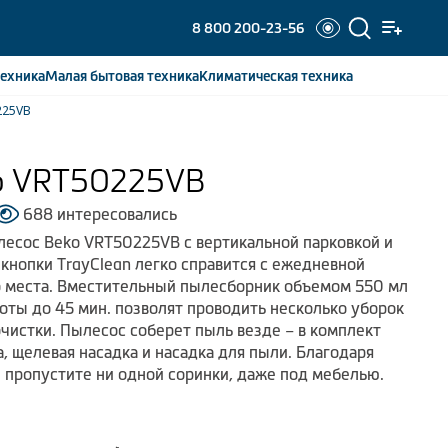
8 800 200-23-56
ехника
Малая бытовая
техника
Климатическая
техника
225VB
o VRT50225VB
688 интересовались
есос Beko VRT50225VB с вертикальной парковкой и
кнопки TrayClean легко справится с ежедневной
о места. Вместительный пылесборник объемом 550 мл
оты до 45 мин. позволят проводить несколько уборок
очистки. Пылесос соберет пыль везде – в комплект
, щелевая насадка и насадка для пыли. Благодаря
 пропустите ни одной соринки, даже под мебелью.