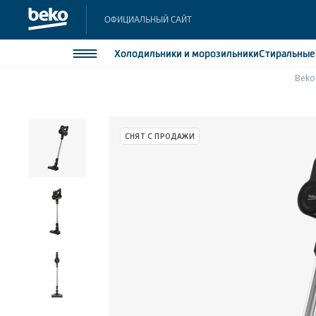
ОФИЦИАЛЬНЫЙ САЙТ
Холодильники
и морозильники
Стиральны
Beko
Холодильники и морозильники
Холодильн
Морозильн
Стиральные и сушильные машины
СНЯТ С ПРОДАЖИ
Морозильн
Посудомоечные машины
Встраивае
Встраивае
Плиты
Встраиваемая техника
Малая бытовая техника
Климатическая техника