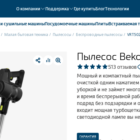
О компании
Поддержка
Где купить
Блог
Технологии
е
и сушильные машины
Посудомоечные
машины
Плиты
Встраиваемая
т
Малая бытовая техника
Пылесосы
Беспроводные пылесосы
VRT50
ики
358
ые камеры
43
Пылесос Bek
ые лари
2
5
13 отзывов
мые холодильники
14
Мощный и компактный пыл
мые морозильные камеры
1
очисткой одним нажатием 
уборкой и не займет мног
и время беспрерывной раб
подряд без подзарядки и 
входит мощная турбощетка
светодиодной лампе вы не