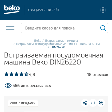
ОФИЦИАЛЬНЫЙ САЙТ
Beko
Встраиваемая техника
Встраиваемые посудомоечные машины
Ширина 60 см
DIN26220
Холодильники и морозильники
Встраиваемая посудомоечная
машина Beko DIN26220
Стиральные и сушильные машины
Посудомоечные машины
4,8
18 отзывов
Плиты
566 интересовались
Встраиваемая техника
СНЯТ С ПРОДАЖИ
Малая бытовая техника