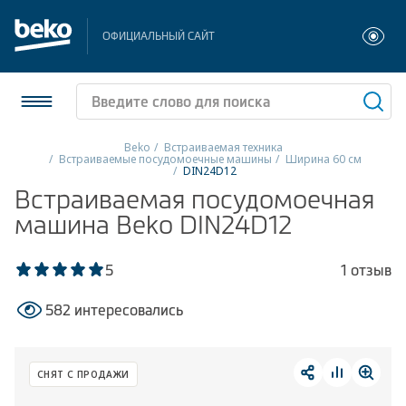
ОФИЦИАЛЬНЫЙ САЙТ
Beko
Встраиваемая техника
Встраиваемые посудомоечные машины
Ширина 60 см
DIN24D12
Холодильники и морозильники
Встраиваемая посудомоечная
машина Beko DIN24D12
Стиральные и сушильные машины
Посудомоечные машины
5
1 отзыв
Плиты
582 интересовались
Встраиваемая техника
СНЯТ С ПРОДАЖИ
Малая бытовая техника