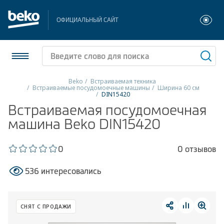
ОФИЦИАЛЬНЫЙ САЙТ
Beko
Встраиваемая техника
Встраиваемые посудомоечные машины
Ширина 60 см
DIN15420
Холодильники и морозильники
Встраиваемая посудомоечная
машина Beko DIN15420
Стиральные и сушильные машины
Посудомоечные машины
0
0 отзывов
Плиты
536 интересовались
Встраиваемая техника
СНЯТ С ПРОДАЖИ
Малая бытовая техника