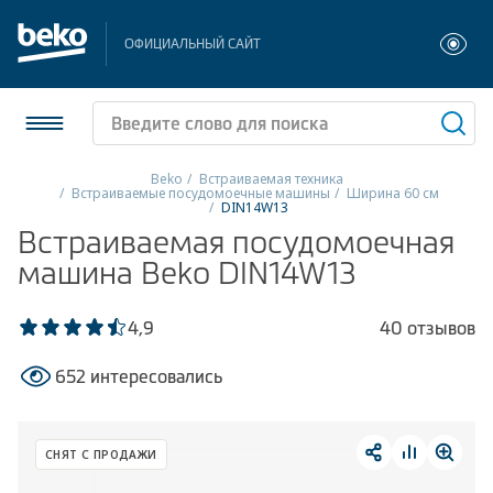
ОФИЦИАЛЬНЫЙ САЙТ
Beko
Встраиваемая техника
Встраиваемые посудомоечные машины
Ширина 60 см
DIN14W13
Холодильники и морозильники
Встраиваемая посудомоечная
машина Beko DIN14W13
Стиральные и сушильные машины
Посудомоечные машины
4,9
40 отзывов
Плиты
652 интересовались
Встраиваемая техника
СНЯТ С ПРОДАЖИ
Малая бытовая техника