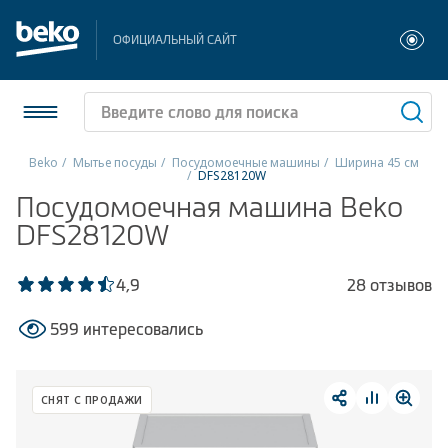
ОФИЦИАЛЬНЫЙ САЙТ
Beko
Мытье посуды
Посудомоечные машины
Ширина 45 см
DFS28120W
Холодильники и морозильники
Посудомоечная машина Beko
DFS28120W
Стиральные и сушильные машины
4,9
28 отзывов
Посудомоечные машины
599 интересовались
Плиты
Встраиваемая техника
СНЯТ С ПРОДАЖИ
Малая бытовая техника