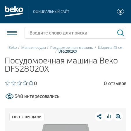
ОФИЦИАЛЬНЫЙ САЙТ
Beko
Мытье посуды
Посудомоечные машины
Ширина 45 см
DFS28020X
Холодильники и морозильники
Посудомоечная машина Beko
DFS28020X
Стиральные и сушильные машины
0
0 отзывов
Посудомоечные машины
548 интересовались
Плиты
Встраиваемая техника
СНЯТ С ПРОДАЖИ
Малая бытовая техника