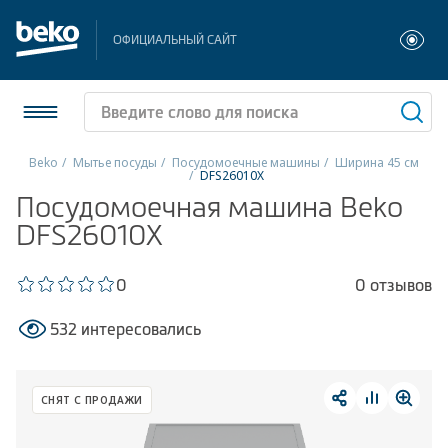
ОФИЦИАЛЬНЫЙ САЙТ
Beko
Мытье посуды
Посудомоечные машины
Ширина 45 см
DFS26010X
Холодильники и морозильники
Посудомоечная машина Beko
DFS26010X
Стиральные и сушильные машины
0
0 отзывов
Посудомоечные машины
532 интересовались
Плиты
Встраиваемая техника
СНЯТ С ПРОДАЖИ
Малая бытовая техника