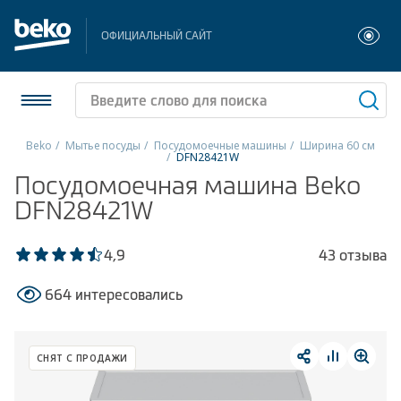
ОФИЦИАЛЬНЫЙ САЙТ
Beko
Мытье посуды
Посудомоечные машины
Ширина 60 см
DFN28421W
Холодильники и морозильники
Посудомоечная машина Beko
DFN28421W
Стиральные и сушильные машины
4,9
43 отзыва
Посудомоечные машины
664 интересовались
Плиты
Встраиваемая техника
СНЯТ С ПРОДАЖИ
Малая бытовая техника